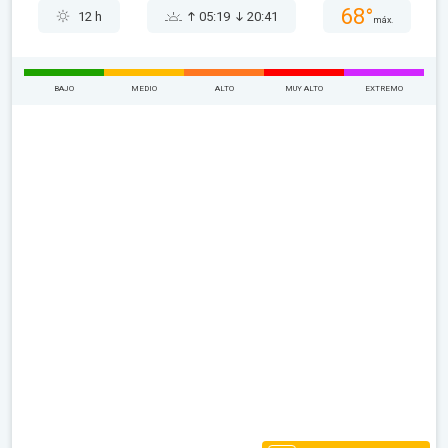
68°
12 h
05:19
20:41
máx.
BAJO
MEDIO
ALTO
MUY ALTO
EXTREMO