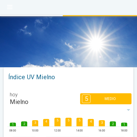
Índice UV Mielno
hoy
5
MEDIO
Mielno
5
5
5
4
4
3
3
2
2
1
1
08:00
10:00
12:00
14:00
16:00
18:00