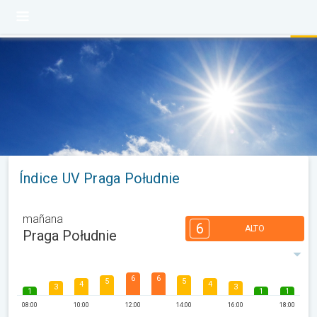
Índice UV Praga Południe
mañana
6
ALTO
Praga Południe
6
6
5
5
4
4
3
3
1
1
1
08:00
10:00
12:00
14:00
16:00
18:00