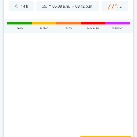
77°
14 h
05:08 a.m.
08:12 p.m.
máx.
BAJO
MEDIO
ALTO
MUY ALTO
EXTREMO