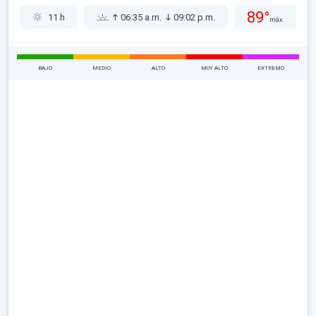
89°
11 h
06:35 a.m.
09:02 p.m.
máx.
BAJO
MEDIO
ALTO
MUY ALTO
EXTREMO