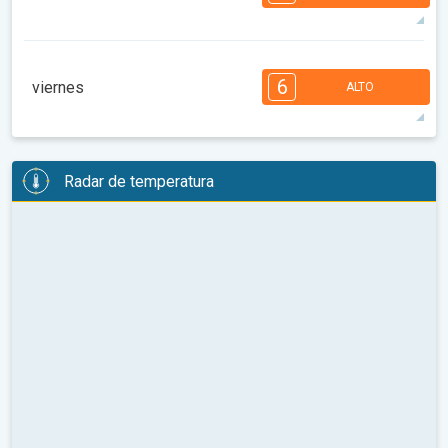
08:00
10:00
12:00
14:00
16:00
18:00
98°
13 h
06:39 a.m.
08:57 p.m.
máx.
7
7
6
6
5
4
3
3
2
1
6
viernes
ALTO
08:00
10:00
12:00
14:00
16:00
18:00
100°
12 h
06:40 a.m.
08:55 p.m.
máx.
6
6
6
6
5
5
4
3
2
2
1
Radar de temperatura
08:00
10:00
12:00
14:00
16:00
18:00
99°
12 h
06:41 a.m.
08:54 p.m.
máx.