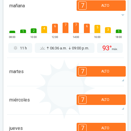
7
mañana
ALTO
7
7
6
6
5
4
3
2
1
1
08:00
10:00
12:00
14:00
16:00
18:00
93°
11 h
06:36 a.m.
09:00 p.m.
máx.
7
martes
ALTO
7
6
6
5
4
4
3
2
1
1
7
miércoles
ALTO
08:00
10:00
12:00
14:00
16:00
18:00
95°
11 h
06:37 a.m.
08:58 p.m.
máx.
7
7
6
6
5
4
3
3
2
1
7
jueves
ALTO