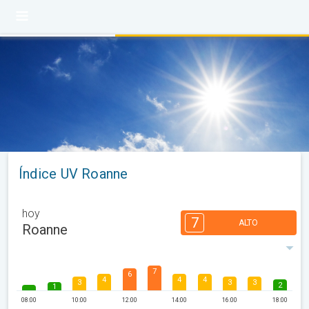
Índice UV Roanne
hoy
7
ALTO
Roanne
7
6
4
4
4
3
3
3
2
1
08:00
10:00
12:00
14:00
16:00
18:00