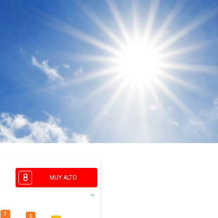
8
MUY ALTO
7
6