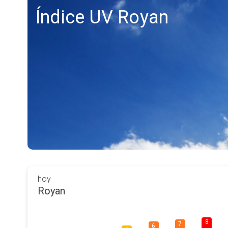
Índice UV Royan
hoy
Royan
8
7
6