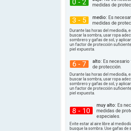
0 - 2
89°
.
máx.
medidas de protec
medio:
Es necesar
3 - 5
medidas de protec
Durante las horas del mediodía,
buscar la sombra, usar ropa adec
sombrero y gafas de sol, y aplica
un factor de protección suficient
piel expuesta.
alto:
Es necesario
6 - 7
de protección.
Durante las horas del mediodía,
buscar la sombra, usar ropa adec
sombrero y gafas de sol, y aplica
un factor de protección suficient
piel expuesta.
muy alto:
Es nec
8 - 10
medidas de prot
especiales.
Evite estar al aire libre al mediodí
busque la sombra. Use gafas de 