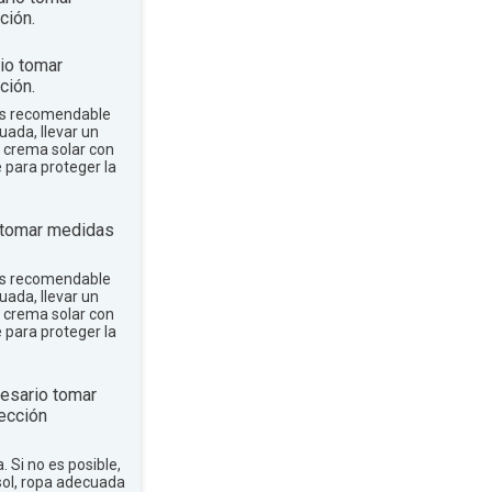
ción.
io tomar
ción.
 es recomendable
uada, llevar un
r crema solar con
e para proteger la
 tomar medidas
 es recomendable
uada, llevar un
r crema solar con
e para proteger la
esario tomar
ección
a. Si no es posible,
sol, ropa adecuada