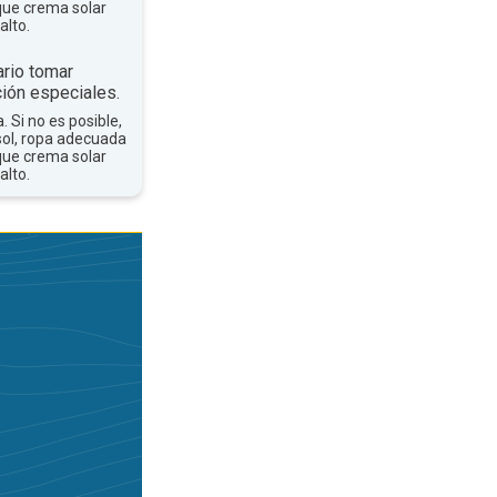
que crema solar
alto.
rio tomar
ión especiales.
a. Si no es posible,
sol, ropa adecuada
que crema solar
alto.