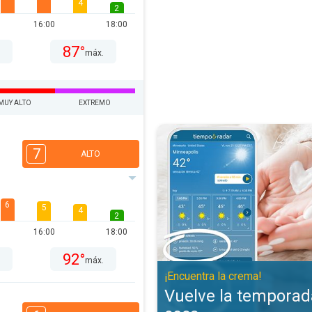
4
2
16:00
18:00
87°
.
máx.
MUY ALTO
EXTREMO
Vuelve la temporada de piel seca
7
ALTO
6
5
4
2
16:00
18:00
92°
.
máx.
¡Encuentra la crema!
Vuelve la temporada