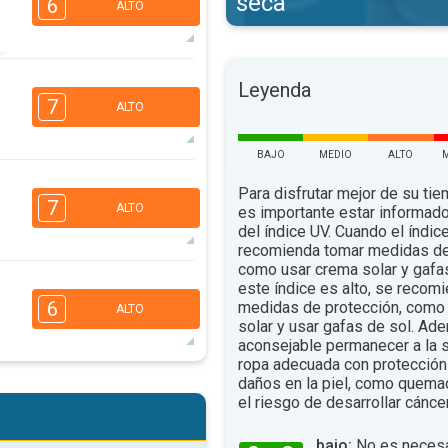
seca
6
ALTO
6
5
Leyenda
3
2
7
ALTO
16:00
18:00
86°
.
máx.
BAJO
MEDIO
ALTO
6
5
4
Para disfrutar mejor de su tiem
2
7
ALTO
es importante estar informado
16:00
18:00
del índice UV. Cuando el índic
recomienda tomar medidas de
89°
.
máx.
como usar crema solar y gafa
6
5
este índice es alto, se recom
4
2
6
medidas de protección, como 
ALTO
16:00
18:00
solar y usar gafas de sol. Ad
aconsejable permanecer a la s
99°
.
máx.
ropa adecuada con protección 
6
daños en la piel, como quema
5
3
2
el riesgo de desarrollar cáncer
16:00
18:00
bajo:
No es necesa