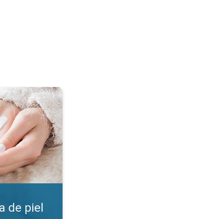
. ¡Encuentra la crema!. . .
 de piel