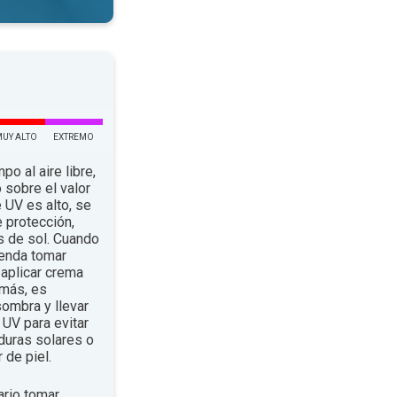
MUY ALTO
EXTREMO
po al aire libre,
 sobre el valor
e UV es alto, se
 protección,
s de sol. Cuando
ienda tomar
aplicar crema
emás, es
ombra y llevar
UV para evitar
duras solares o
 de piel.
rio tomar