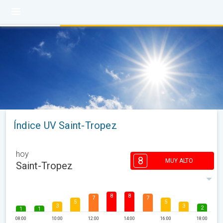
Índice UV Saint-Tropez
hoy
8
MUY ALTO
Saint-Tropez
8
8
7
7
5
5
3
3
2
1
1
08:00
10:00
12:00
14:00
16:00
18:00