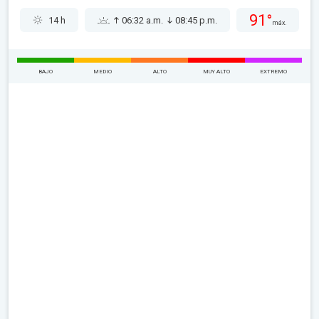
91°
14 h
06:32 a.m.
08:45 p.m.
máx.
BAJO
MEDIO
ALTO
MUY ALTO
EXTREMO