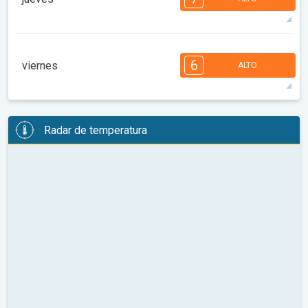
08:00
10:00
12:00
14:00
16:00
18:00
93°
12 h
06:35 a.m.
08:41 p.m.
máx.
7
7
6
6
5
4
3
3
2
1
6
viernes
ALTO
08:00
10:00
12:00
14:00
16:00
18:00
96°
12 h
06:36 a.m.
08:39 p.m.
máx.
6
6
6
5
5
4
4
3
2
2
1
Radar de temperatura
08:00
10:00
12:00
14:00
16:00
18:00
94°
12 h
06:37 a.m.
08:38 p.m.
máx.