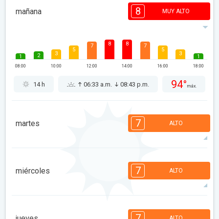
8
mañana
MUY ALTO
8
8
7
7
5
5
3
3
2
1
1
08:00
10:00
12:00
14:00
16:00
18:00
94°
14 h
06:33 a.m.
08:43 p.m.
máx.
7
martes
ALTO
7
7
6
6
5
4
3
3
1
1
7
miércoles
ALTO
08:00
10:00
12:00
14:00
16:00
18:00
92°
12 h
06:34 a.m.
08:42 p.m.
máx.
7
7
6
6
4
4
3
3
1
1
7
jueves
ALTO