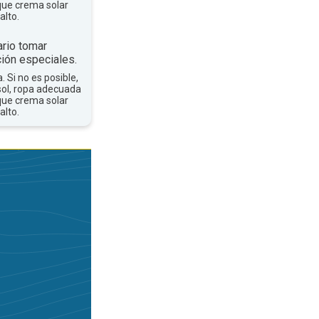
que crema solar
alto.
rio tomar
ión especiales.
a. Si no es posible,
sol, ropa adecuada
que crema solar
alto.