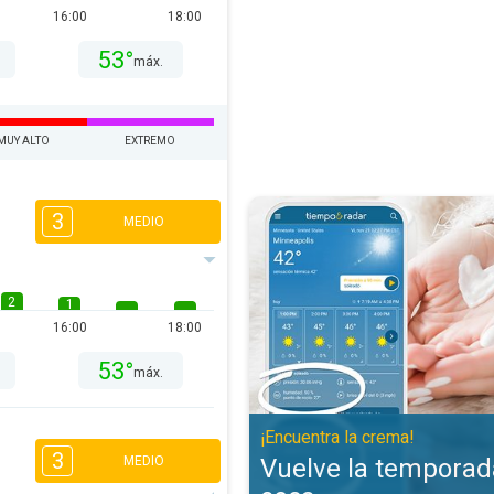
16:00
18:00
53°
máx.
MUY ALTO
EXTREMO
Vuelve la temporada de piel seca
3
MEDIO
2
1
16:00
18:00
53°
máx.
¡Encuentra la crema!
3
Vuelve la temporada
MEDIO