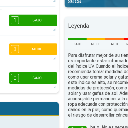
seca
16:00
18:00
1
BAJO
Leyenda
53°
máx.
BAJO
MEDIO
ALTO
16:00
18:00
3
MEDIO
Para disfrutar mejor de su tiem
51°
máx.
es importante estar informado
del índice UV. Cuando el índic
1
1
recomienda tomar medidas de
como usar crema solar y gafa
16:00
18:00
0
BAJO
este índice es alto, se recom
52°
medidas de protección, como 
máx.
solar y usar gafas de sol. Ad
aconsejable permanecer a la s
16:00
18:00
ropa adecuada con protección 
daños en la piel, como quema
49°
máx.
el riesgo de desarrollar cáncer
bajo:
No es necesa