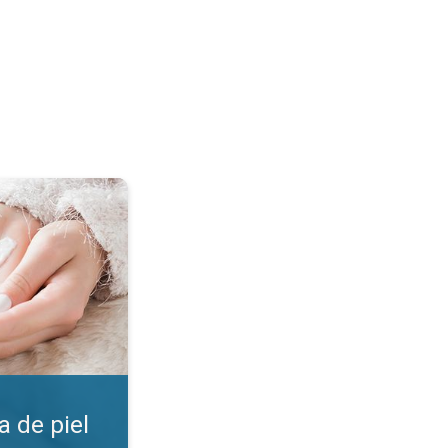
. ¡Encuentra la crema!. . .
 de piel