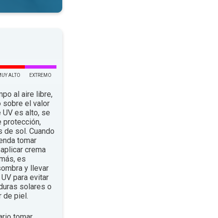
MUY ALTO
EXTREMO
po al aire libre,
 sobre el valor
e UV es alto, se
 protección,
s de sol. Cuando
ienda tomar
aplicar crema
emás, es
ombra y llevar
UV para evitar
duras solares o
 de piel.
rio tomar