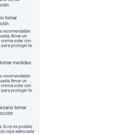
ción.
io tomar
ción.
 es recomendable
uada, llevar un
r crema solar con
e para proteger la
 tomar medidas
 es recomendable
uada, llevar un
r crema solar con
e para proteger la
esario tomar
ección
a. Si no es posible,
sol, ropa adecuada