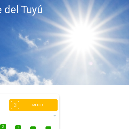
 del Tuyú
3
MEDIO
2
1