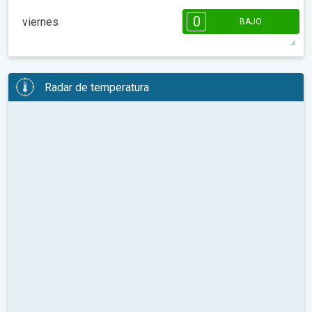
08:00
10:00
12:00
14:00
16:00
18:00
0
viernes
BAJO
42°
0 h
08:36 a.m.
07:04 p.m.
máx.
08:00
10:00
12:00
14:00
16:00
18:00
Radar de temperatura
43°
0 h
08:35 a.m.
07:05 p.m.
máx.