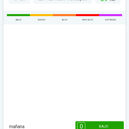
máx.
BAJO
MEDIO
ALTO
MUY ALTO
EXTREMO
0
mañana
BAJO