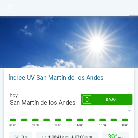
Índice UV San Martín de los Andes
hoy
0
BAJO
San Martín de los Andes
08:00
10:00
12:00
14:00
16:00
18:00
39°
0 h
08:41 a.m.
07:00 p.m.