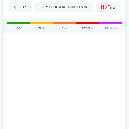
87°
10 h
06:18 a.m.
08:30 p.m.
máx.
BAJO
MEDIO
ALTO
MUY ALTO
EXTREMO