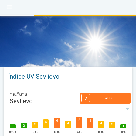
Índice UV Sevlievo
mañana
7
ALTO
Sevlievo
7
6
6
5
4
4
3
3
2
1
1
08:00
10:00
12:00
14:00
16:00
18:00