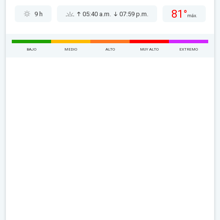
81°
9 h
05:40 a.m.
07:59 p.m.
máx.
BAJO
MEDIO
ALTO
MUY ALTO
EXTREMO