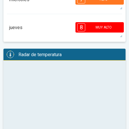
08:00
10:00
12:00
14:00
16:00
18:00
88°
14 h
05:43 a.m.
07:55 p.m.
máx.
7
7
6
6
5
4
4
3
2
1
1
8
jueves
MUY ALTO
08:00
10:00
12:00
14:00
16:00
18:00
82°
12 h
05:45 a.m.
07:53 p.m.
máx.
8
7
7
6
6
5
4
4
2
2
Radar de temperatura
1
08:00
10:00
12:00
14:00
16:00
18:00
77°
12 h
05:46 a.m.
07:52 p.m.
máx.