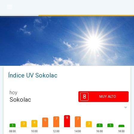
Índice UV Sokolac
hoy
8
MUY ALTO
Sokolac
8
7
7
6
4
3
3
1
1
1
08:00
10:00
12:00
14:00
16:00
18:00