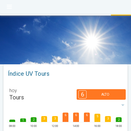
Índice UV Tours
hoy
6
ALTO
Tours
6
6
6
5
3
3
3
2
2
1
08:00
10:00
12:00
14:00
16:00
18:00