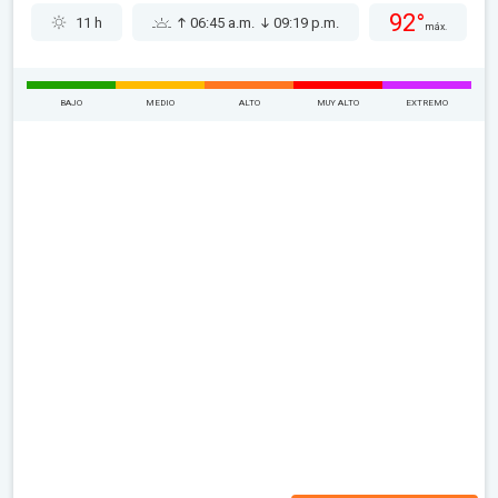
92°
11 h
06:45 a.m.
09:19 p.m.
máx.
BAJO
MEDIO
ALTO
MUY ALTO
EXTREMO