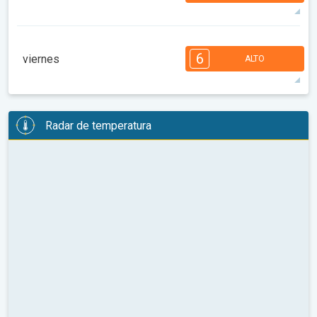
99°
13 h
06:49 a.m.
09:14 p.m.
máx.
7
6
6
5
5
4
3
2
2
1
6
viernes
ALTO
08:00
10:00
12:00
14:00
16:00
18:00
101°
13 h
06:50 a.m.
09:12 p.m.
máx.
6
6
6
5
5
5
3
3
2
2
1
Radar de temperatura
08:00
10:00
12:00
14:00
16:00
18:00
100°
13 h
06:51 a.m.
09:10 p.m.
máx.