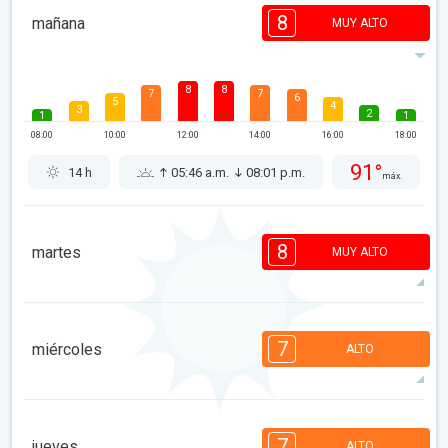
8
mañana
MUY ALTO
8
8
7
7
6
5
4
3
2
1
1
08:00
10:00
12:00
14:00
16:00
18:00
91°
14 h
05:46 a.m.
08:01 p.m.
máx.
8
martes
MUY ALTO
8
7
7
6
5
4
3
3
2
7
1
1
miércoles
ALTO
08:00
10:00
12:00
14:00
16:00
18:00
93°
14 h
05:47 a.m.
08:00 p.m.
máx.
7
7
7
6
5
4
3
2
2
1
1
7
jueves
ALTO