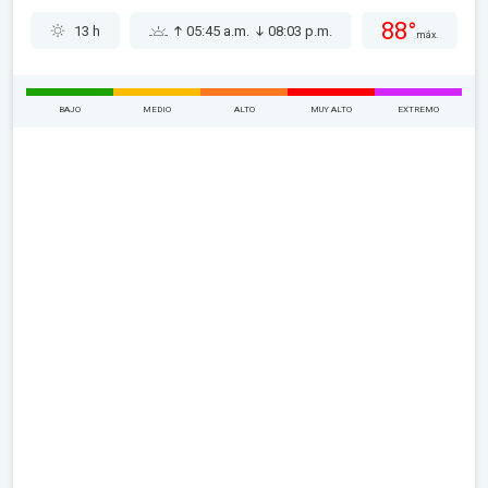
88°
13 h
05:45 a.m.
08:03 p.m.
máx.
BAJO
MEDIO
ALTO
MUY ALTO
EXTREMO