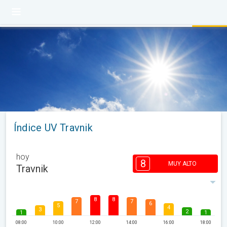
Índice UV Travnik
hoy
8
MUY ALTO
Travnik
8
8
7
7
6
5
4
3
2
1
1
08:00
10:00
12:00
14:00
16:00
18:00