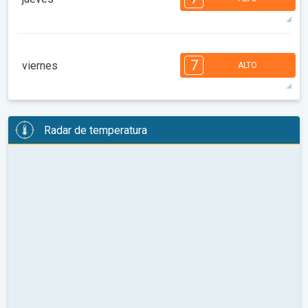
08:00
10:00
12:00
14:00
16:00
18:00
90°
13 h
05:48 a.m.
07:58 p.m.
máx.
7
7
7
6
5
4
3
2
2
1
1
7
viernes
ALTO
08:00
10:00
12:00
14:00
16:00
18:00
87°
14 h
05:50 a.m.
07:57 p.m.
máx.
7
7
6
6
5
5
4
3
2
2
1
Radar de temperatura
08:00
10:00
12:00
14:00
16:00
18:00
86°
13 h
05:51 a.m.
07:55 p.m.
máx.