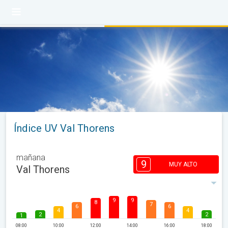
Índice UV Val Thorens
mañana
9
MUY ALTO
Val Thorens
9
9
8
7
6
6
4
4
2
2
1
08:00
10:00
12:00
14:00
16:00
18:00