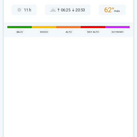
62°
11 h
06:25
20:53
máx.
BAJO
MEDIO
ALTO
MUY ALTO
EXTREMO