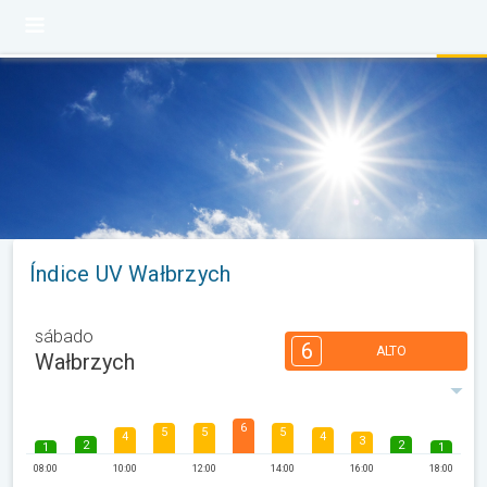
Índice UV Wałbrzych
sábado
6
ALTO
Wałbrzych
6
5
5
5
4
4
3
2
2
1
1
08:00
10:00
12:00
14:00
16:00
18:00