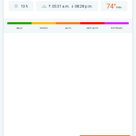
74°
13 h
05:31 a.m.
08:28 p.m.
máx.
BAJO
MEDIO
ALTO
MUY ALTO
EXTREMO