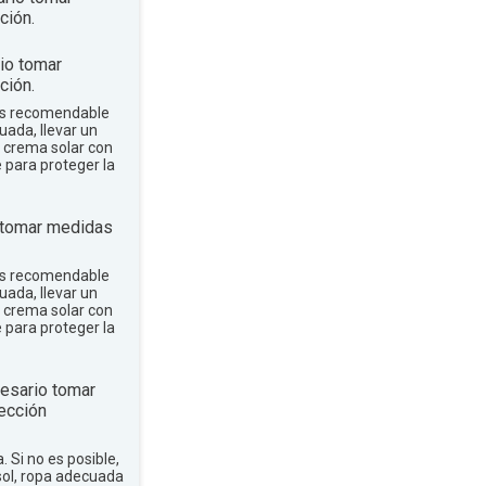
ción.
io tomar
ción.
 es recomendable
uada, llevar un
r crema solar con
e para proteger la
 tomar medidas
 es recomendable
uada, llevar un
r crema solar con
e para proteger la
esario tomar
ección
a. Si no es posible,
sol, ropa adecuada