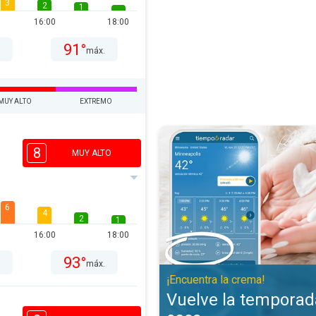
3
2
1
16:00
18:00
91°
.
máx.
MUY ALTO
EXTREMO
Vuelve la temporada de piel seca
8
MUY ALTO
6
4
2
1
16:00
18:00
93°
.
máx.
¡Encuentra la crema!
Vuelve la temporada