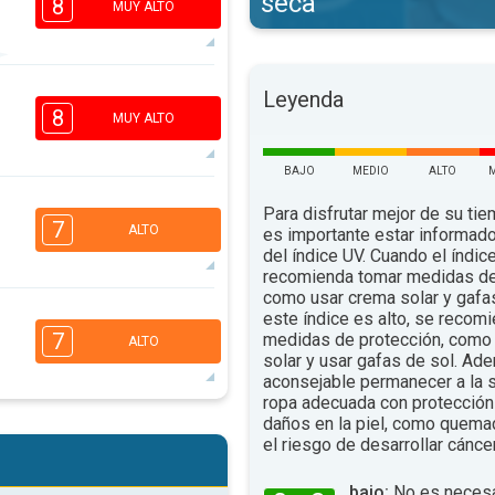
seca
8
MUY ALTO
6
Leyenda
4
2
1
8
MUY ALTO
16:00
18:00
95°
BAJO
MEDIO
ALTO
.
máx.
5
Para disfrutar mejor de su tiem
3
2
1
7
ALTO
es importante estar informado
16:00
18:00
del índice UV. Cuando el índic
recomienda tomar medidas de
98°
.
máx.
como usar crema solar y gafa
5
este índice es alto, se recom
3
2
1
7
medidas de protección, como 
ALTO
16:00
18:00
solar y usar gafas de sol. Ad
aconsejable permanecer a la s
92°
.
máx.
ropa adecuada con protección 
daños en la piel, como quema
5
3
2
el riesgo de desarrollar cáncer
1
16:00
18:00
bajo:
No es necesa