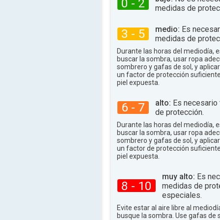
0 - 2
86°
.
medidas de protec
máx.
medio:
Es necesar
3 - 5
medidas de protec
Durante las horas del mediodía,
buscar la sombra, usar ropa adec
sombrero y gafas de sol, y aplica
un factor de protección suficient
piel expuesta.
alto:
Es necesario
6 - 7
de protección.
Durante las horas del mediodía,
buscar la sombra, usar ropa adec
sombrero y gafas de sol, y aplica
un factor de protección suficient
piel expuesta.
muy alto:
Es nec
8 - 10
medidas de prot
especiales.
Evite estar al aire libre al mediodí
busque la sombra. Use gafas de 