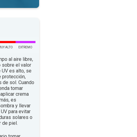
MUY ALTO
EXTREMO
po al aire libre,
 sobre el valor
e UV es alto, se
 protección,
s de sol. Cuando
ienda tomar
aplicar crema
emás, es
ombra y llevar
UV para evitar
duras solares o
 de piel.
rio tomar