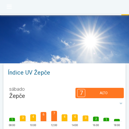
Índice UV Žepče
sábado
7
ALTO
Žepče
7
6
4
4
4
3
3
2
1
1
08:00
10:00
12:00
14:00
16:00
18:00