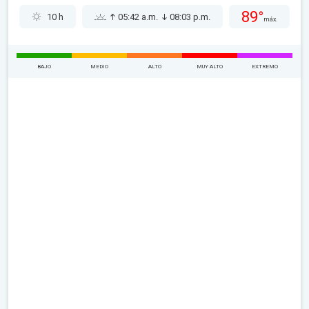
89°
10 h
05:42 a.m.
08:03 p.m.
máx.
BAJO
MEDIO
ALTO
MUY ALTO
EXTREMO