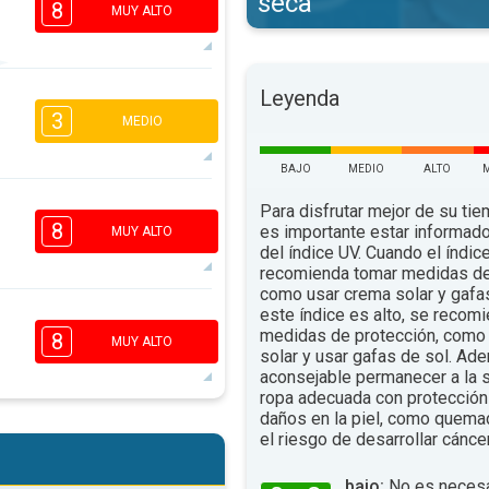
seca
8
MUY ALTO
Leyenda
6
5
3
1
3
MEDIO
16:00
18:00
BAJO
MEDIO
ALTO
85°
máx.
2
1
1
1
Para disfrutar mejor de su tiem
16:00
18:00
8
es importante estar informado
MUY ALTO
del índice UV. Cuando el índic
81°
recomienda tomar medidas de
máx.
como usar crema solar y gafa
este índice es alto, se recom
6
5
3
medidas de protección, como 
2
8
MUY ALTO
solar y usar gafas de sol. Ad
16:00
18:00
aconsejable permanecer a la s
84°
ropa adecuada con protección 
máx.
daños en la piel, como quema
6
5
el riesgo de desarrollar cáncer
3
2
16:00
18:00
bajo:
No es necesa