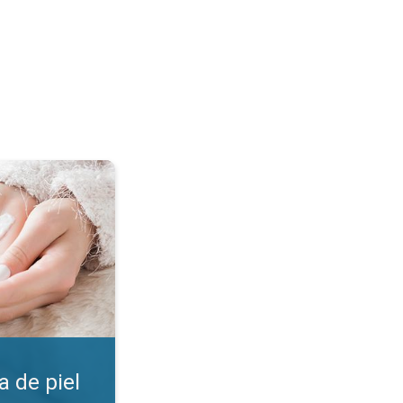
. ¡Encuentra la crema!. . .
 de piel