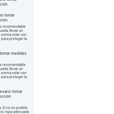
ción.
io tomar
ción.
 es recomendable
uada, llevar un
r crema solar con
e para proteger la
 tomar medidas
 es recomendable
uada, llevar un
r crema solar con
e para proteger la
esario tomar
ección
a. Si no es posible,
sol, ropa adecuada