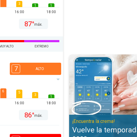
3
1
1
16:00
18:00
87°
máx.
MUY ALTO
EXTREMO
Vuelve la temporada de piel seca
7
ALTO
6
5
3
1
16:00
18:00
86°
máx.
¡Encuentra la crema!
Vuelve la temporada