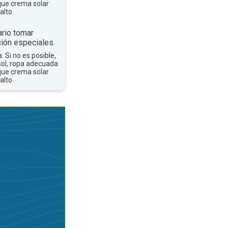
que crema solar
alto.
rio tomar
ión especiales.
a. Si no es posible,
sol, ropa adecuada
que crema solar
alto.