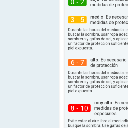
0 - 2
medidas de protec
85°
máx.
medio:
Es necesar
3 - 5
medidas de protec
Durante las horas del mediodía,
buscar la sombra, usar ropa adec
sombrero y gafas de sol, y aplica
un factor de protección suficient
piel expuesta.
alto:
Es necesario
6 - 7
de protección.
Durante las horas del mediodía,
buscar la sombra, usar ropa adec
sombrero y gafas de sol, y aplica
un factor de protección suficient
piel expuesta.
muy alto:
Es nec
8 - 10
medidas de prot
especiales.
Evite estar al aire libre al mediodí
busque la sombra. Use gafas de 