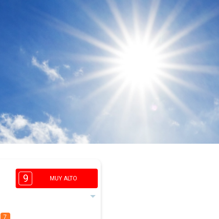
9
MUY ALTO
7