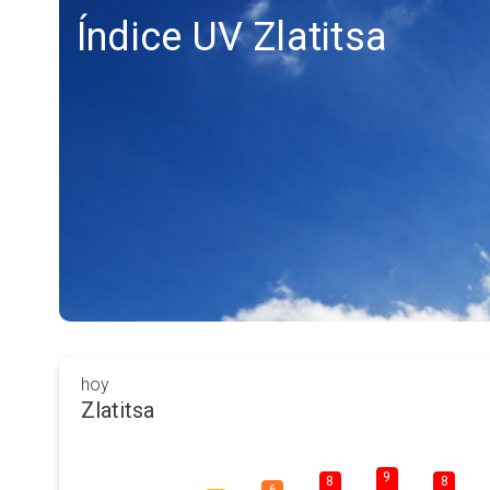
Índice UV Zlatitsa
hoy
Zlatitsa
9
8
8