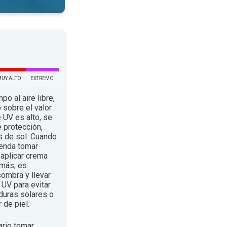
MUY ALTO
EXTREMO
po al aire libre,
 sobre el valor
e UV es alto, se
 protección,
s de sol. Cuando
ienda tomar
aplicar crema
emás, es
ombra y llevar
UV para evitar
duras solares o
 de piel.
rio tomar