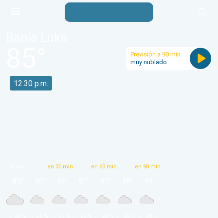
Bania Luka
85
°
Previsión a 90 min.
muy nublado
12:30 p.m.
actual
en 30 min.
en 60 min.
en 90 min.
85
°
86
°
86
°
87
°
87
°
88
°
88
°
 20 % 
 20 % 
 20 % 
 20 % 
 20 % 
 20 % 
 20 % 