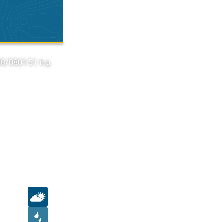
08/08
01:51 π.μ.