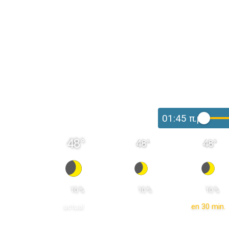
01:45 π.μ.
48
°
48
°
48
°
 10 % 
 10 % 
 10 % 
actual
en 30 min.