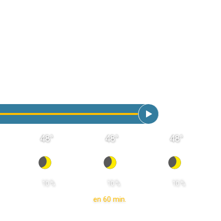
48
°
48
°
48
°
 10 % 
 10 % 
 10 % 
en 60 min.