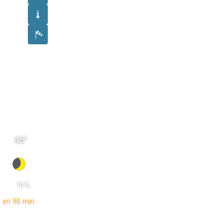
48
°
 10 % 
en 90 min.