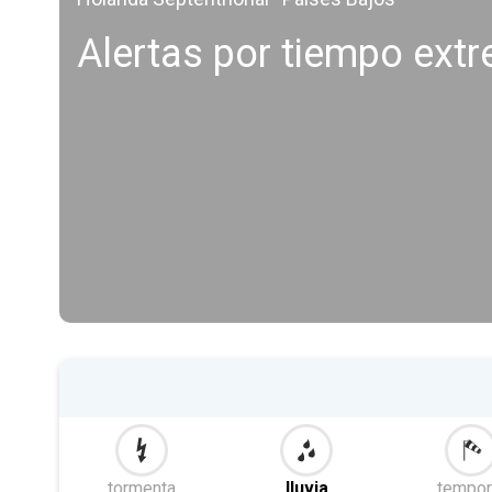
Alertas por tiempo ext
tormenta
lluvia
tempor