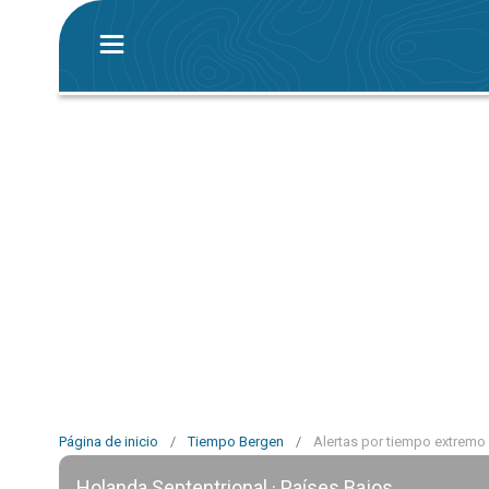
Página de inicio
/
Tiempo Bergen
/
Alertas por tiempo extremo
Holanda Septentrional · Países Bajos