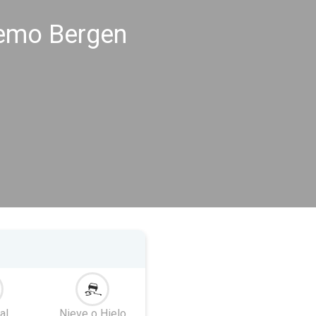
remo Bergen
al
Nieve o Hielo