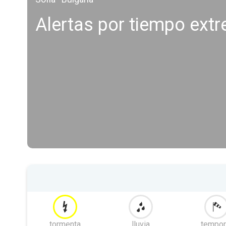
Alertas por tiempo ext
tormenta
lluvia
tempor