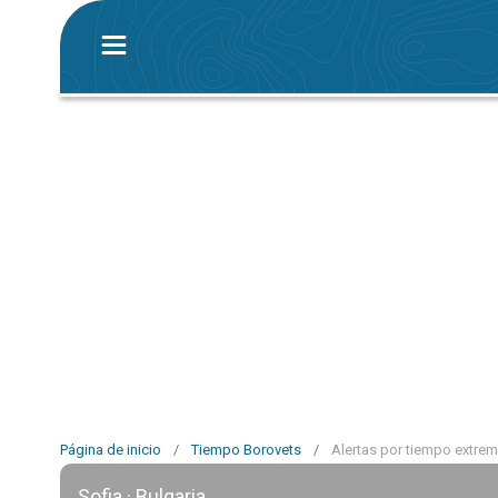
Página de inicio
/
Tiempo Borovets
/
Alertas por tiempo extre
Sofia · Bulgaria