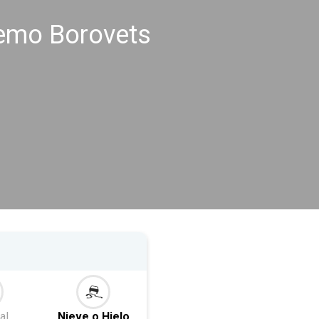
remo Borovets
al
Nieve o Hielo