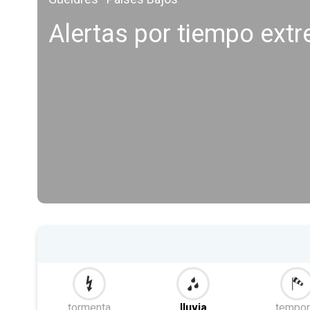
Alertas por tiempo ext
tormenta
lluvia
tempor