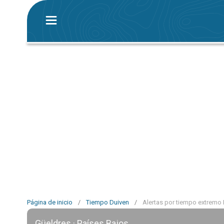
Página de inicio
/
Tiempo Duiven
/
Alertas por tiempo extremo
Güeldres · Países Bajos