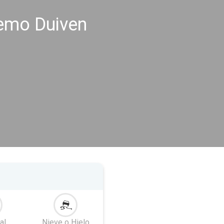
remo Duiven
al
Nieve o Hielo