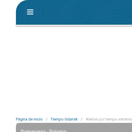
Página de inicio
/
Tiempo Gdansk
/
Alertas por tiempo extrem
Pomerania · Polonia