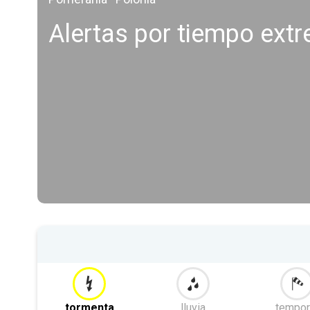
Alertas por tiempo ex
tormenta
lluvia
tempor