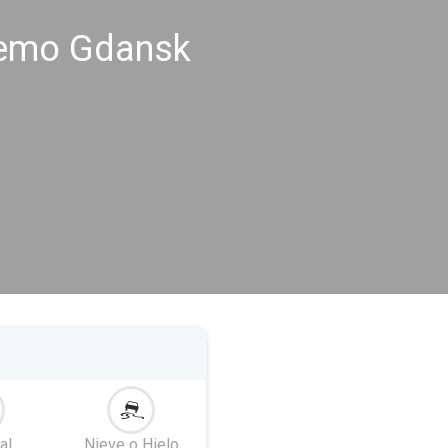
tremo Gdansk
al
Nieve o Hielo