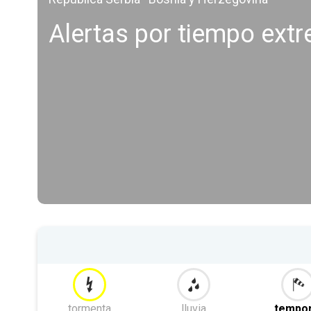
Alertas por tiempo ext
tormenta
lluvia
tempor