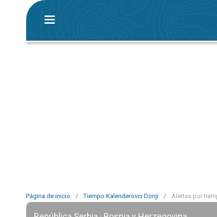
Página de inicio
/
Tiempo Kalenderovci Donji
/
Alertas por tie
República Serbia · Bosnia y Herzegovina