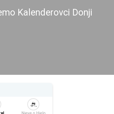
remo Kalenderovci Donji
al
Nieve o Hielo