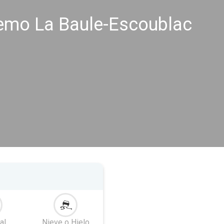
remo La Baule-Escoublac
al
Nieve o Hielo