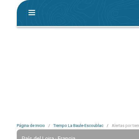
Página de inicio
/
Tiempo La Baule-Escoublac
/
Alertas por ti
País del Loira · Francia