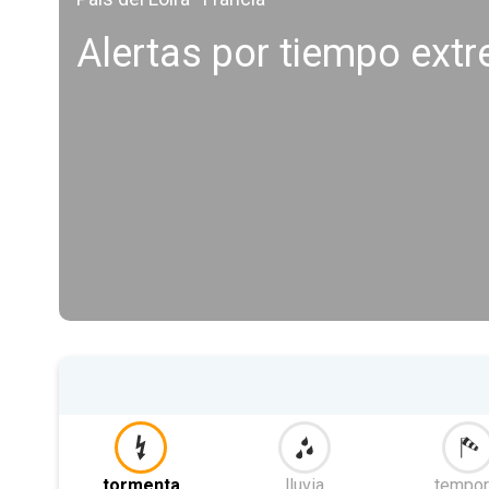
Alertas por tiempo ext
tormenta
lluvia
tempor