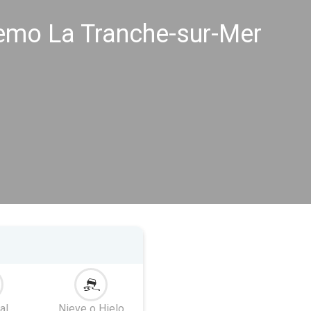
remo La Tranche-sur-Mer
al
Nieve o Hielo