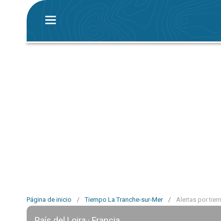
Página de inicio
/
Tiempo La Tranche-sur-Mer
/
Alertas por tie
País del Loira · Francia