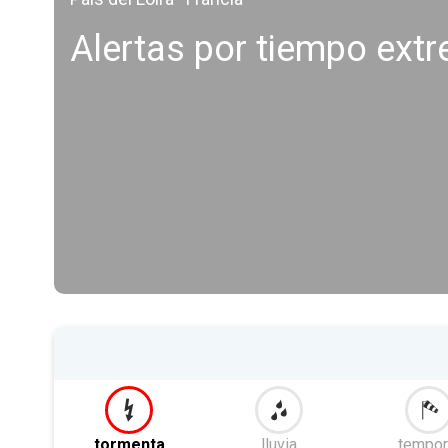
Alertas por tiempo ext
tormenta
lluvia
tempor