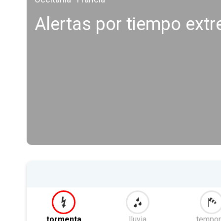
Alertas por tiempo ext
tormenta
lluvia
tempor