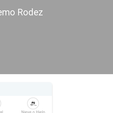
remo Rodez
al
Nieve o Hielo