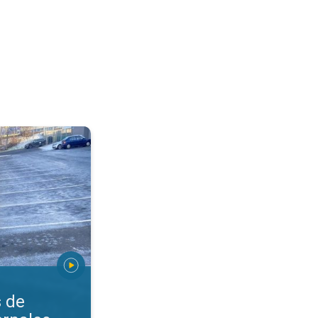
aciones invernales. Nieve, aguanieve, granizo. . .
s de