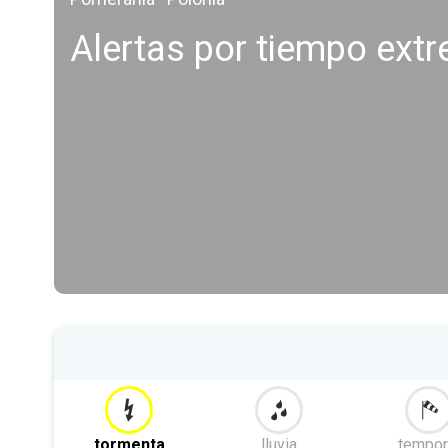
Alertas por tiempo ext
tormenta
lluvia
tempor