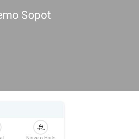
remo Sopot
al
Nieve o Hielo