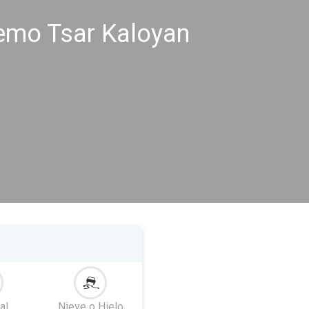
remo Tsar Kaloyan
al
Nieve o Hielo