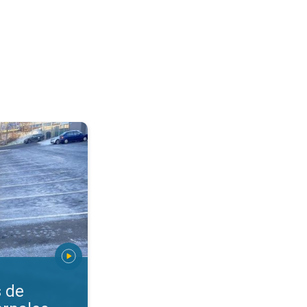
aciones invernales. Nieve, aguanieve, granizo. . .
s de