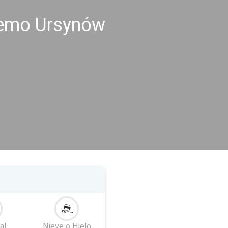
tremo Ursynów
al
Nieve o Hielo