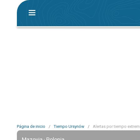
Página de inicio
/
Tiempo Ursynów
/
Alertas por tiempo extre
Mazovia · Polonia