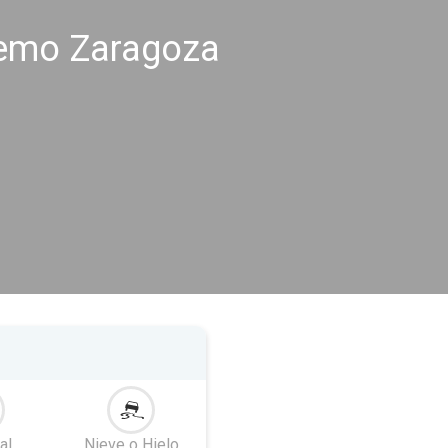
remo Zaragoza
al
Nieve o Hielo