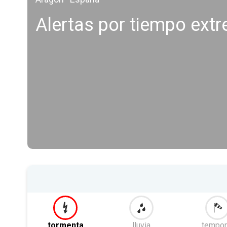
Alertas por tiempo ext
tormenta
lluvia
tempor