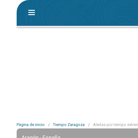
Página de inicio
/
Tiempo Zaragoza
/
Alertas por tiempo extr
Aragón · España