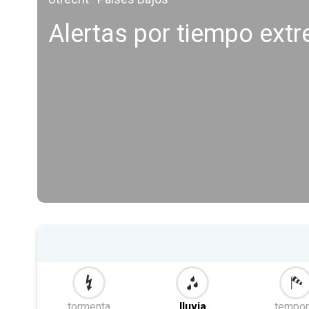
Alertas por tiempo ext
tormenta
lluvia
tempor