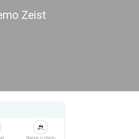
remo Zeist
al
Nieve o Hielo