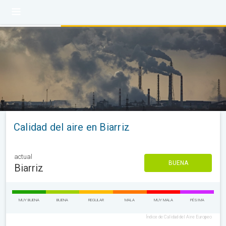
Calidad del aire en Biarriz
actual
BUENA
Biarriz
MUY BUENA
BUENA
REGULAR
MALA
MUY MALA
PÉSIMA
Índice de Calidad del Aire Europeo