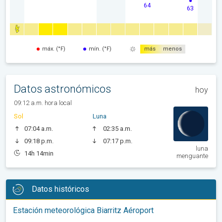
64
63
máx. (°F)
mín. (°F)
más
menos
Datos astronómicos
hoy
09:12 a.m. hora local
Sol
Luna
07:04 a.m.
02:35 a.m.
09:18 p.m.
07:17 p.m.
luna
14h 14min
menguante
Datos históricos
Estación meteorológica Biarritz Aéroport