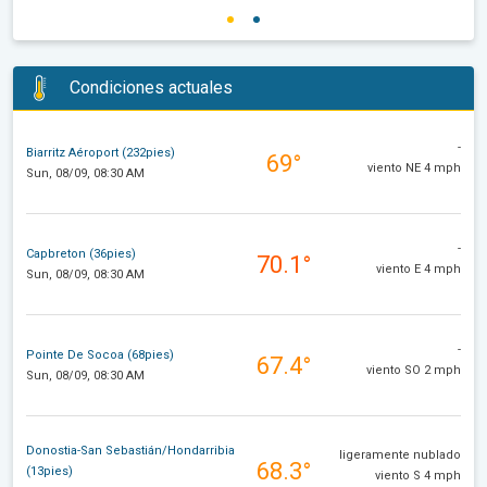
Condiciones actuales
-
Biarritz Aéroport (232pies)
69°
viento NE 4 mph
Sun, 08/09, 08:30 AM
-
Capbreton (36pies)
70.1°
viento E 4 mph
Sun, 08/09, 08:30 AM
-
Pointe De Socoa (68pies)
67.4°
viento SO 2 mph
Sun, 08/09, 08:30 AM
Donostia-San Sebastián/Hondarribia
ligeramente nublado
68.3°
(13pies)
viento S 4 mph