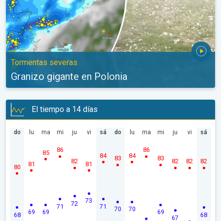
Tormentas severas
Granizo gigante en Polonia
El tiempo a 14 días
do
lu
ma
mi
ju
vi
sá
do
lu
ma
mi
ju
vi
sá
86
86
85
84
84
83
83
82
82
82
82
81
81
80
73
72
71
71
70
70
69
69
69
68
68
67