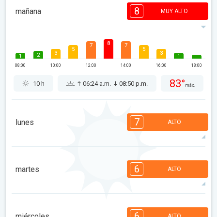
8
mañana
MUY ALTO
8
7
7
5
5
3
3
2
1
1
08:00
10:00
12:00
14:00
16:00
18:00
83°
10 h
06:24 a.m.
08:50 p.m.
máx.
7
lunes
ALTO
7
7
6
6
5
4
3
3
1
1
1
6
martes
ALTO
08:00
10:00
12:00
14:00
16:00
18:00
83°
11 h
06:25 a.m.
08:49 p.m.
máx.
6
6
6
6
4
4
3
2
1
1
6
miércoles
ALTO