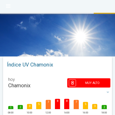
Índice UV Chamonix
hoy
8
MUY ALTO
Chamonix
8
8
7
7
5
5
3
3
2
2
1
08:00
10:00
12:00
14:00
16:00
18:00