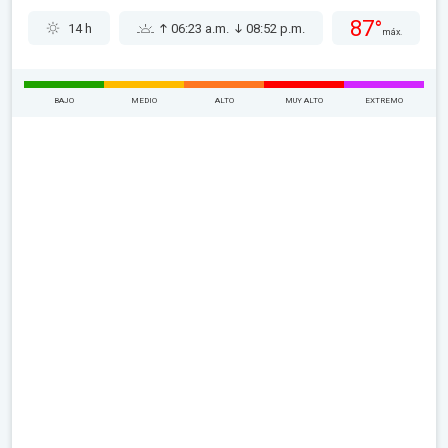
87°
14 h
06:23 a.m.
08:52 p.m.
máx.
BAJO
MEDIO
ALTO
MUY ALTO
EXTREMO