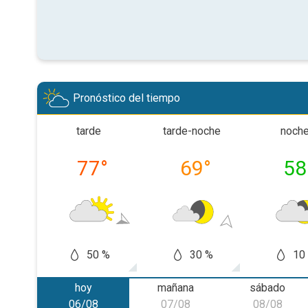
Pronóstico del tiempo
tarde
tarde-noche
noch
77
°
69
°
58
50 %
30 %
10
hoy
mañana
sábado
06/08
07/08
08/08