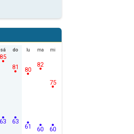
sá
do
lu
ma
mi
85
82
81
80
75
63
63
61
60
60