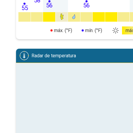
58
56
56
55
máx. (°F)
mín. (°F)
má
Radar de temperatura