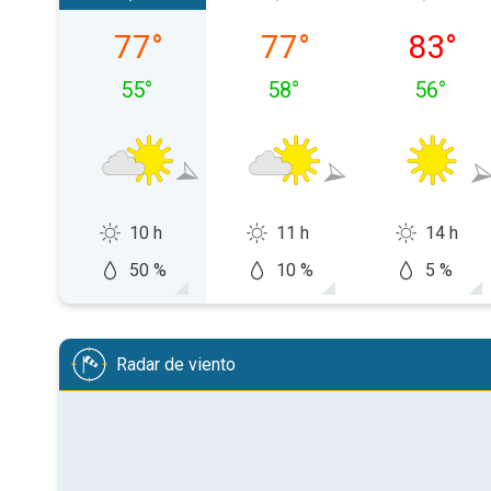
jueves, 06/08
viernes, 07/08
sábado,
77
°
77
°
83
°
55
°
58
°
56
°
10 h
11 h
14 h
50 %
10 %
5 %
Radar de viento