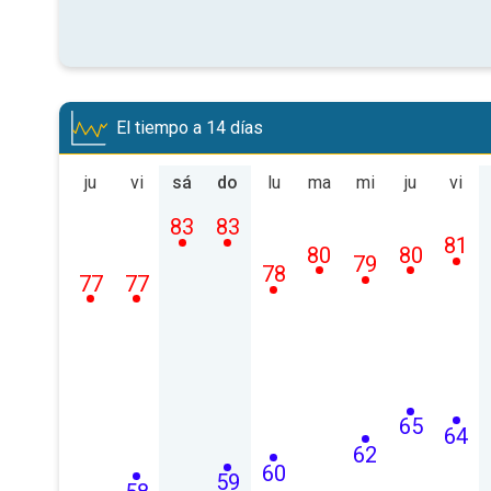
El tiempo a 14 días
ju
vi
sá
do
lu
ma
mi
ju
vi
83
83
81
80
80
79
78
77
77
65
64
62
60
59