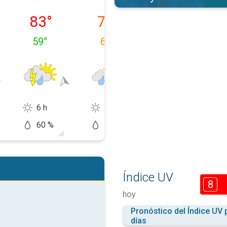
 08/08
domingo, 09/08
lunes, 10/08
martes, 11/08
83
°
78
°
80
°
59
°
60
°
56
°
6 h
8 h
12 h
60 %
60 %
50 %
Índice UV
8
hoy
Pronóstico del Índice UV 
días