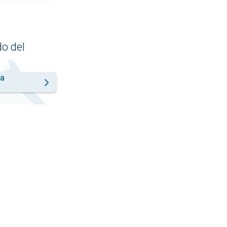
do del
la