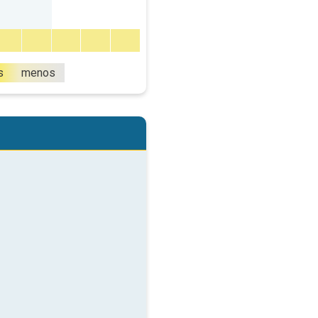
s
menos