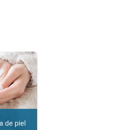
 ¡Encuentra la loción!. . .
 de piel