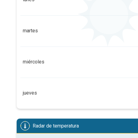
6
6
5
5
4
2
1
martes
08:00
10:00
12:00
14:00
11 h
05:24 a.m.
08:12 p.m
6
4
1
1
1
1
miércoles
08:00
10:00
12:00
14:00
10 h
05:26 a.m.
08:10 p.m
6
6
6
5
4
2
1
jueves
08:00
10:00
12:00
14:00
14 h
05:28 a.m.
08:08 p.m
6
6
6
5
5
3
2
Radar de temperatura
08:00
10:00
12:00
14:00