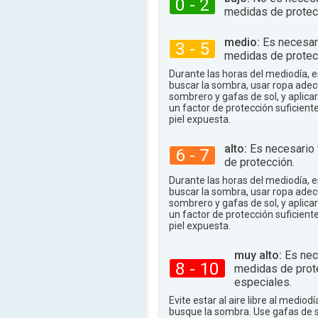
79°
.
0 - 2
máx.
medidas de protec
medio:
Es necesar
3 - 5
medidas de protec
Durante las horas del mediodía,
buscar la sombra, usar ropa adec
sombrero y gafas de sol, y aplica
un factor de protección suficient
piel expuesta.
alto:
Es necesario
6 - 7
de protección.
Durante las horas del mediodía,
buscar la sombra, usar ropa adec
sombrero y gafas de sol, y aplica
un factor de protección suficient
piel expuesta.
muy alto:
Es nec
8 - 10
medidas de prot
especiales.
Evite estar al aire libre al mediodí
busque la sombra. Use gafas de 