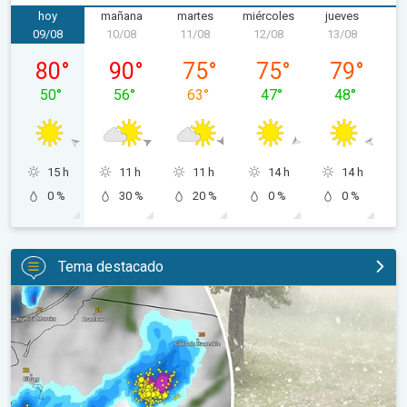
hoy
mañana
martes
miércoles
jueves
v
09/08
10/08
11/08
12/08
13/08
1
domingo, 09/08
lunes, 10/08
martes, 11/08
miércoles, 12/08
jueves, 13/0
80
°
90
°
75
°
75
°
79
°
50
°
56
°
63
°
47
°
48
°
15 h
11 h
11 h
14 h
14 h
0 %
30 %
20 %
0 %
0 %
Tema destacado
Granizo gigante en Polonia. Tormentas severas. . .