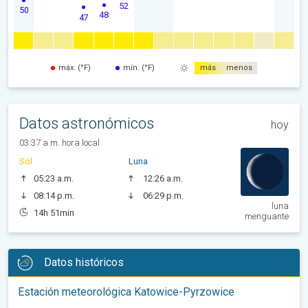
52
50
48
47
máx. (°F)
mín. (°F)
más
menos
Datos astronómicos
hoy
03:37 a.m. hora local
Sol
Luna
05:23 a.m.
12:26 a.m.
08:14 p.m.
06:29 p.m.
luna
14h 51min
menguante
Datos históricos
Estación meteorológica Katowice-Pyrzowice