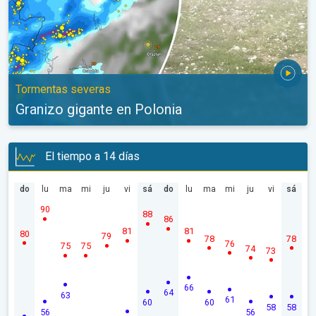
Tormentas severas
Granizo gigante en Polonia
El tiempo a 14 días
do
lu
ma
mi
ju
vi
sá
do
lu
ma
mi
ju
vi
sá
90
88
86
81
81
80
79
78
78
76
75
75
74
73
66
64
63
61
60
60
58
58
56
56