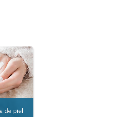
. ¡Encuentra la crema!. . .
 de piel