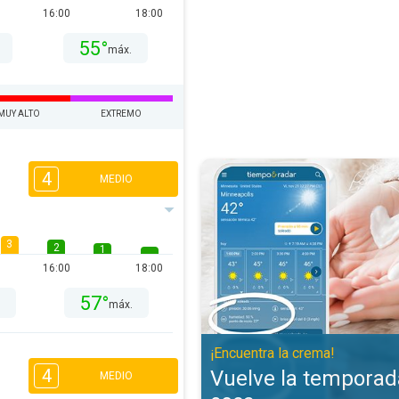
16:00
18:00
55°
máx.
MUY ALTO
EXTREMO
Vuelve la temporada de piel seca
4
MEDIO
3
2
1
16:00
18:00
57°
.
máx.
¡Encuentra la crema!
4
Vuelve la temporada
MEDIO