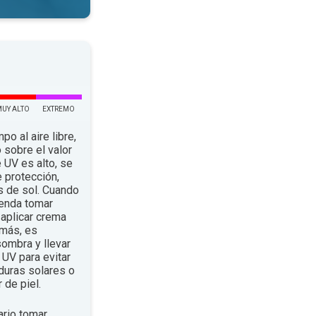
MUY ALTO
EXTREMO
po al aire libre,
 sobre el valor
e UV es alto, se
 protección,
s de sol. Cuando
ienda tomar
aplicar crema
emás, es
ombra y llevar
UV para evitar
duras solares o
 de piel.
rio tomar