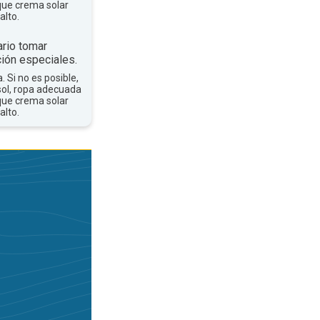
que crema solar
alto.
rio tomar
ión especiales.
a. Si no es posible,
sol, ropa adecuada
que crema solar
alto.