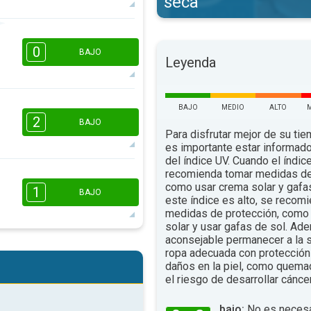
seca
3
2
1
0
16:00
18:00
BAJO
Leyenda
57°
máx.
BAJO
MEDIO
ALTO
16:00
18:00
2
BAJO
Para disfrutar mejor de su tiem
49°
máx.
es importante estar informado
del índice UV. Cuando el índic
recomienda tomar medidas de
como usar crema solar y gafa
16:00
18:00
1
BAJO
este índice es alto, se recom
54°
medidas de protección, como 
máx.
solar y usar gafas de sol. Ad
aconsejable permanecer a la s
1
1
ropa adecuada con protección 
16:00
18:00
daños en la piel, como quema
56°
el riesgo de desarrollar cáncer
máx.
bajo:
No es necesa