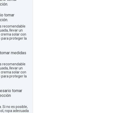
ción.
io tomar
ción.
 es recomendable
uada, llevar un
r crema solar con
e para proteger la
 tomar medidas
 es recomendable
uada, llevar un
r crema solar con
e para proteger la
esario tomar
ección
a. Si no es posible,
sol, ropa adecuada