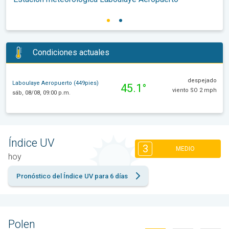
Condiciones actuales
despejado
Laboulaye Aeropuerto (449pies)
45.1°
viento SO 2 mph
sáb, 08/08, 09:00 p.m.
Índice UV
3
MEDIO
hoy
Pronóstico del Índice UV para 6 días
Polen