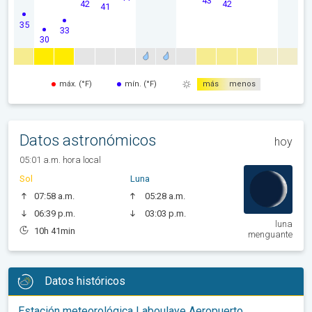
43
42
42
41
35
33
30
máx. (°F)
mín. (°F)
más
menos
Datos astronómicos
hoy
05:01 a.m. hora local
Sol
Luna
07:58 a.m.
05:28 a.m.
06:39 p.m.
03:03 p.m.
luna
10h 41min
menguante
Datos históricos
Estación meteorológica Laboulaye Aeropuerto