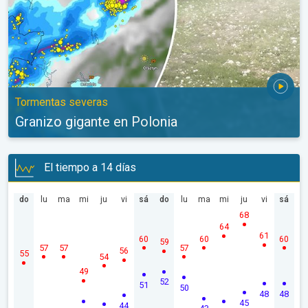
Tormentas severas
Granizo gigante en Polonia
El tiempo a 14 días
do
lu
ma
mi
ju
vi
sá
do
lu
ma
mi
ju
vi
sá
68
64
61
60
60
60
59
57
57
57
56
55
54
49
52
51
50
48
48
45
44