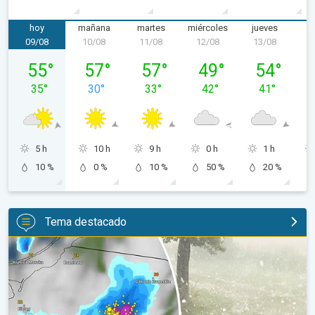
hoy
mañana
martes
miércoles
jueves
v
09/08
10/08
11/08
12/08
13/08
1
domingo, 09/08
lunes, 10/08
martes, 11/08
miércoles, 12/08
jueves, 13/0
55
°
57
°
57
°
49
°
54
°
35
°
30
°
33
°
42
°
41
°
5 h
10 h
9 h
0 h
1 h
10 %
0 %
10 %
50 %
20 %
Tema destacado
Granizo gigante en Polonia. Tormentas severas. . .