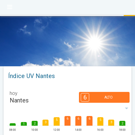
Índice UV Nantes
hoy
6
ALTO
Nantes
6
6
6
5
5
3
3
2
2
1
08:00
10:00
12:00
14:00
16:00
18:00