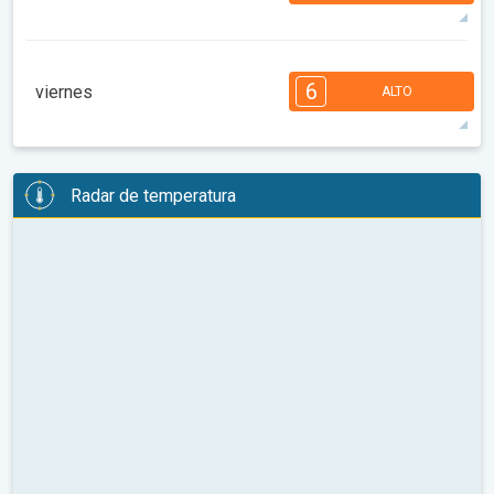
99°
13 h
06:58 a.m.
09:22 p.m.
máx.
7
6
6
5
5
3
3
2
2
1
6
viernes
ALTO
08:00
10:00
12:00
14:00
16:00
18:00
101°
13 h
07:00 a.m.
09:21 p.m.
máx.
6
6
6
5
5
4
3
3
2
2
1
Radar de temperatura
08:00
10:00
12:00
14:00
16:00
18:00
95°
13 h
07:01 a.m.
09:19 p.m.
máx.