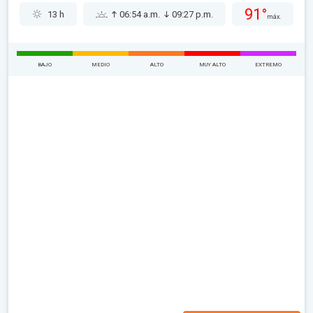
91°
13 h
06:54 a.m.
09:27 p.m.
máx.
BAJO
MEDIO
ALTO
MUY ALTO
EXTREMO