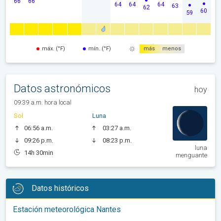
66
66
64
64
64
63
62
60
59
máx. (°F)
mín. (°F)
más
menos
Datos astronómicos
hoy
09:39 a.m. hora local
Sol
Luna
06:56 a.m.
03:27 a.m.
09:26 p.m.
08:23 p.m.
luna
14h 30min
menguante
Datos históricos
Estación meteorológica Nantes