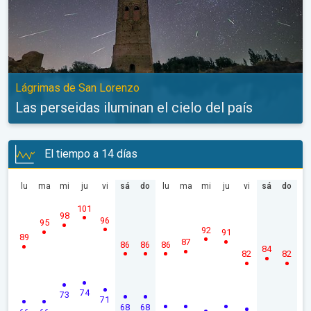
Lágrimas de San Lorenzo
Las perseidas iluminan el cielo del país
El tiempo a 14 días
lu
ma
mi
ju
vi
sá
do
lu
ma
mi
ju
vi
sá
do
101
98
96
95
92
91
89
87
86
86
86
84
82
82
74
73
71
68
68