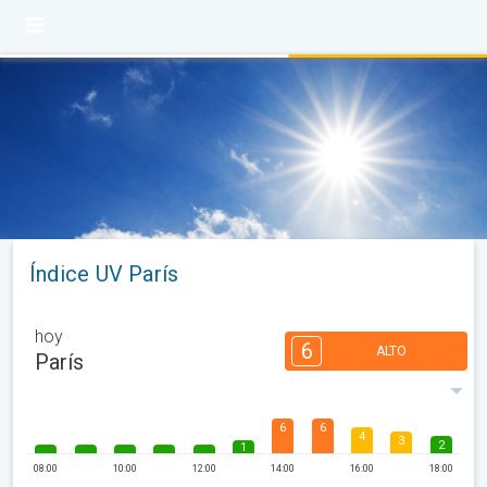
Índice UV París
hoy
6
ALTO
París
6
6
4
3
2
1
08:00
10:00
12:00
14:00
16:00
18:00