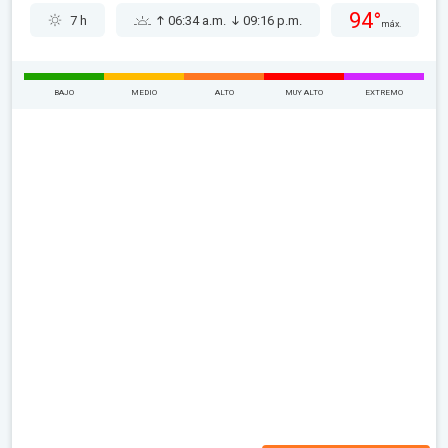
94°
7 h
06:34 a.m.
09:16 p.m.
máx.
BAJO
MEDIO
ALTO
MUY ALTO
EXTREMO