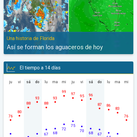
Una historia de Florida
Así se forman los aguaceros de hoy
El tiempo a 14 días
ju
vi
sá
do
lu
ma
mi
ju
vi
sá
do
lu
ma
mi
99
97
96
95
93
93
88
88
87
86
83
80
76
76
75
72
70
68
68
67
67