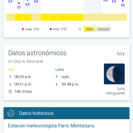
64
63
63
63
60
59
57
máx. (°F)
mín. (°F)
más
menos
Datos astronómicos
hoy
01:24 p.m. hora local
Sol
Luna
06:30 a.m.
nulo
09:21 p.m.
03:48 p.m.
luna
14h 51min
menguante
Datos históricos
Estación meteorológica Paris-Montsouris