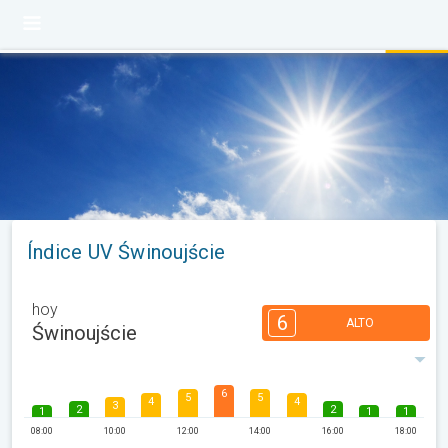
Índice UV Świnoujście
hoy
6
ALTO
Świnoujście
6
5
5
4
4
3
2
2
1
1
1
08:00
10:00
12:00
14:00
16:00
18:00