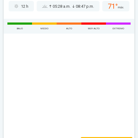
71°
12 h
05:28 a.m.
08:47 p.m.
máx.
BAJO
MEDIO
ALTO
MUY ALTO
EXTREMO