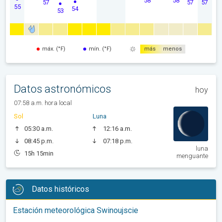
57
57
57
55
54
53
máx. (°F)
mín. (°F)
más
menos
Datos astronómicos
hoy
07:58 a.m. hora local
Sol
Luna
05:30 a.m.
12:16 a.m.
08:45 p.m.
07:18 p.m.
luna
15h 15min
menguante
Datos históricos
Estación meteorológica Swinoujscie