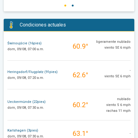
Condiciones actuales
ligeramente nublado
Świnoujście (16pies)
60.9°
viento SE 6 mph
dom, 09/08, 07:00 a.m.
-
Heringsdorf/Flugplatz (91pies)
62.6°
viento SE 6 mph
dom, 09/08, 07:20 a.m.
nublado
Ueckermünde (22pies)
60.2°
viento S 6 mph
dom, 09/08, 07:30 a.m.
rachas 11 mph
Karlshagen (3pies)
63.1°
-
dom, 09/08, 07:30 a.m.