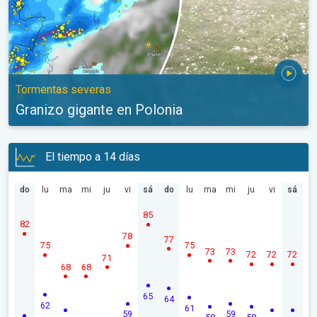
Tormentas severas
Granizo gigante en Polonia
El tiempo a 14 días
do
lu
ma
mi
ju
vi
sá
do
lu
ma
mi
ju
vi
sá
85
82
78
77
75
75
73
73
72
72
72
71
68
68
65
64
62
61
59
59
58
58