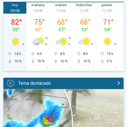
hoy
mañana
martes
miércoles
jueves
v
09/08
10/08
11/08
12/08
13/08
1
domingo, 09/08
lunes, 10/08
martes, 11/08
miércoles, 12/08
jueves, 13/0
82
°
75
°
68
°
68
°
71
°
55
°
62
°
57
°
53
°
54
°
14 h
6 h
8 h
8 h
15 h
10 %
70 %
10 %
10 %
0 %
Tema destacado
Granizo gigante en Polonia. Tormentas severas. . .