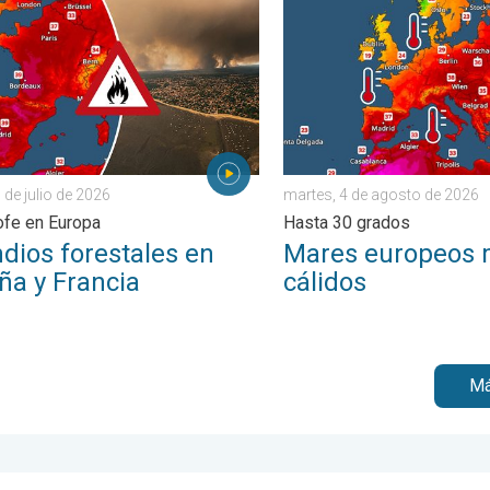
. . . miércoles, 5 de agosto de 2026
os forestales en España y Francia. Catástrofe en Europa. . . lunes
Mares europeos muy cálido
 de julio de 2026
martes, 4 de agosto de 2026
ofe en Europa
Hasta 30 grados
dios forestales en
Mares europeos
ña y Francia
cálidos
Má