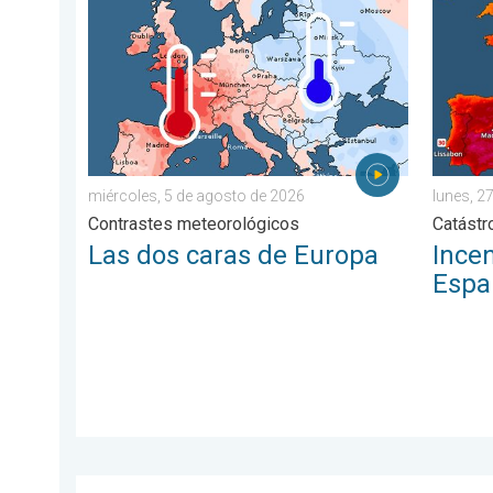
Las dos caras de Europa. Contrastes meteorológicos
Incendi
miércoles, 5 de agosto de 2026
lunes, 27
Contrastes meteorológicos
Catástr
Las dos caras de Europa
Incen
Espa