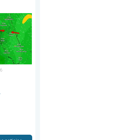
 pronto. Sureste de EE. UU.. . . viernes, 24 de julio de 2026
s de hoy. Típico de Florida. . . miércoles, 5 de agosto de 2026
26
y