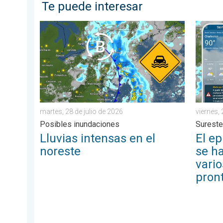
Te puede interesar
Lluvias intensas en el noreste. Posibles inundaciones.
El episo
viernes, 
martes, 28 de julio de 2026
Sureste
Posibles inundaciones
El ep
Lluvias intensas en el
se h
noreste
vario
pron