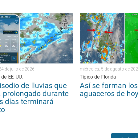
 . . martes, 28 de julio de 2026
dio de lluvias que se ha prolongado durante varios días terminará
Así se forman los aguacero
24 de julio de 2026
miércoles, 5 de agosto de 20
 de EE. UU.
Típico de Florida
isodio de lluvias que
Así se forman los
a prolongado durante
aguaceros de ho
s días terminará
to