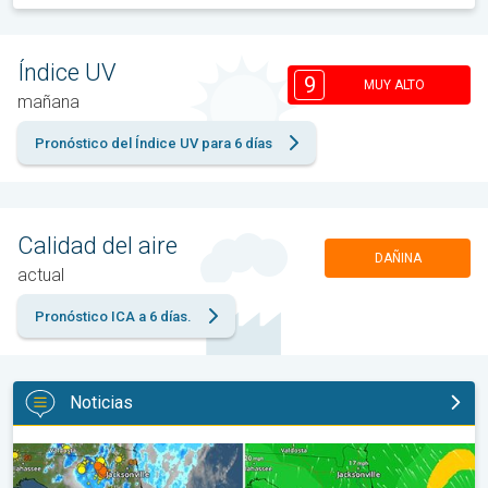
Índice UV
9
MUY ALTO
mañana
Pronóstico del Índice UV para 6 días
Calidad del aire
DAÑINA
actual
Pronóstico ICA a 6 días.
Noticias
Así se forman los aguaceros de hoy. Una historia de Florida. . .