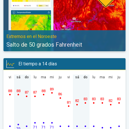
Extremos en el Noroeste
Salto de 50 grados Fahrenheit
El tiempo a 14 días
vi
sá
do
lu
ma
mi
ju
vi
sá
do
lu
ma
mi
ju
89
88
88
88
87
87
86
83
83
83
83
82
82
81
71
71
71
70