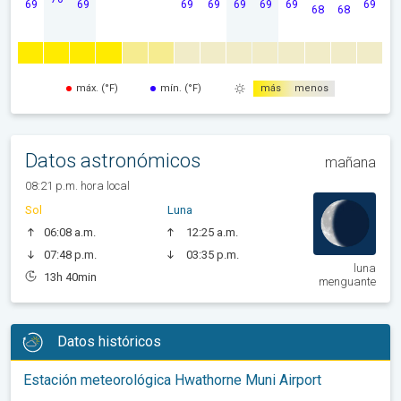
69
69
69
69
69
69
69
69
68
68
máx. (°F)
mín. (°F)
más
menos
Datos astronómicos
mañana
08:21 p.m. hora local
Sol
Luna
06:08 a.m.
12:25 a.m.
07:48 p.m.
03:35 p.m.
luna
13h 40min
menguante
Datos históricos
Estación meteorológica Hwathorne Muni Airport