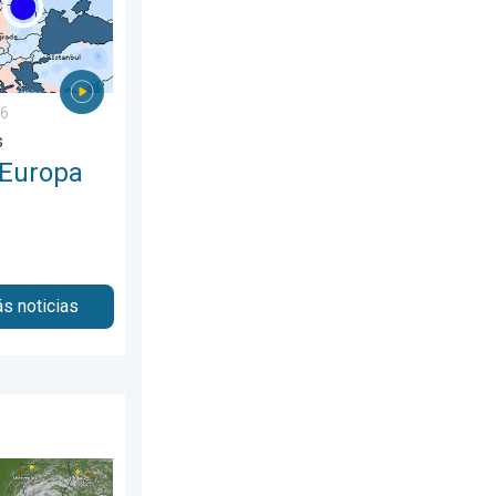
26
s
 Europa
s noticias
 de agosto de 2026
rica, avanza hacia el oeste. ¿A quién afectará?. . . jueves, 23 d