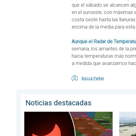
que el sábado se alcancen al
en el suroeste, con máximas en
costa oeste hasta las llanura
encima de la media para esta
Aunque el Radar de Temperatu
semana, los amantes de la pri
hacia temperaturas más normal
a medida que avanzamos haci
Becca Parker
Noticias destacadas
Los detalles del eclipse en España. Lo que necesita
El monz