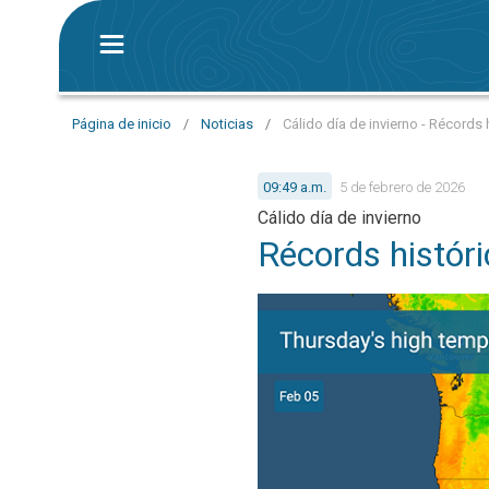
Página de inicio
/
Noticias
/
Cálido día de invierno - Récords 
09:49 a.m.
5 de febrero de 2026
Cálido día de invierno
Récords históri