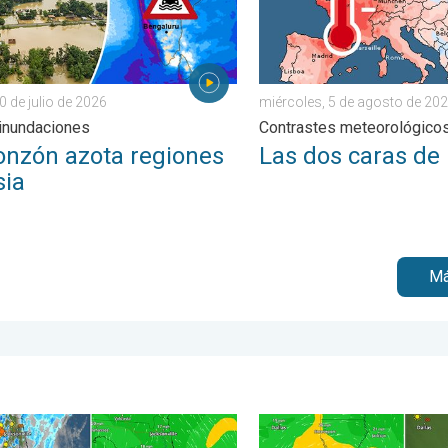
0 de julio de 2026
miércoles, 5 de agosto de 20
inundaciones
Contrastes meteorológico
onzón azota regiones
Las dos caras de
sia
Má
uvio para el Noreste. . . viernes, 7 de agosto de 2026
forman los aguaceros de hoy. Típico de Florida. . . miércoles, 5
Bertha, con su forma asimét