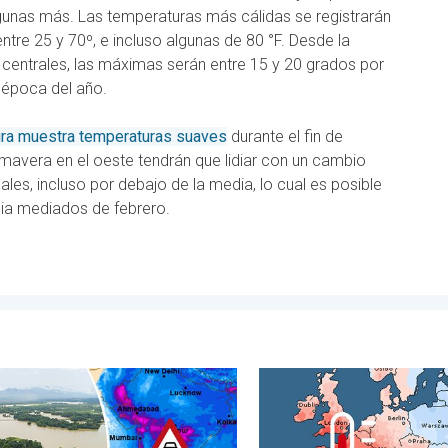
gunas más. Las temperaturas más cálidas se registrarán
tre 25 y 70º, e incluso algunas de 80 °F. Desde la
s centrales, las máximas serán entre 15 y 20 grados por
 época del año.
ra muestra temperaturas suaves
durante el fin de
mavera en el oeste tendrán que lidiar con un cambio
es, incluso por debajo de la media, lo cual es posible
a mediados de febrero.
s saber. . . domingo, 2 de agosto de 2026
ón azota regiones de Asia. Graves inundaciones. . . jueves, 30 d
Las dos caras de Europa. 