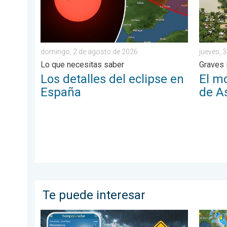
domingo, 2 de agosto de 2026
jueves, 3
Lo que necesitas saber
Graves 
Los detalles del eclipse en
El m
España
de A
Te puede interesar
La oleada de humedad provoca fuertes tormentas. Dil
Así se 