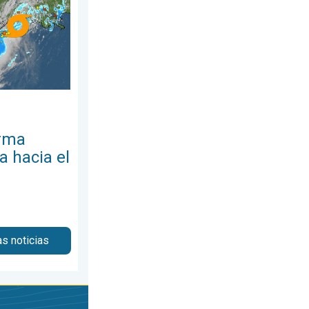
orma
a hacia el
as noticias