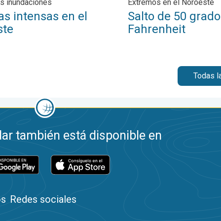
Extremos en el Noroeste
s inundaciones
Salto de 50 grado
as intensas en el
Fahrenheit
ste
Todas l
ar también está disponible en
os
Redes sociales