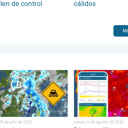
len de control
cálidos
Má
n de semana. . . jueves, 30 de julio de 2026
intensas en el noreste. Posibles inundaciones. . . martes, 28 de j
Salto de 50 grados Fahrenh
jueves, 6 de agosto de 2026
28 de julio de 2026