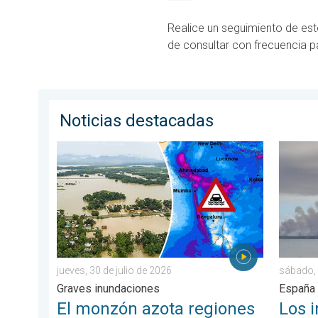
Realice un seguimiento de es
de consultar con frecuencia p
Noticias destacadas
El monzón azota regiones de Asia. Graves inundacione
Los inc
jueves, 30 de julio de 2026
sábado, 
Graves inundaciones
España 
El monzón azota regiones
Los i