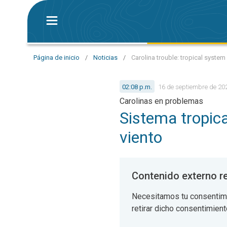
Página de inicio
/
Noticias
/
Carolina trouble: tropical system
02:08 p.m.
16 de septiembre de 20
Carolinas en problemas
Sistema tropica
viento
Contenido externo 
Necesitamos tu consentim
retirar dicho consentimien