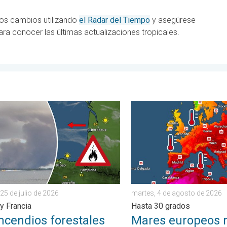
tos cambios utilizando
el Radar del Tiempo
y asegúrese
ara conocer las últimas actualizaciones tropicales.
s. . . jueves, 30 de julio de 2026
endios forestales se salen de control. España y Francia. . . sába
Mares europeos muy cálido
25 de julio de 2026
martes, 4 de agosto de 2026
y Francia
Hasta 30 grados
ncendios forestales
Mares europeos