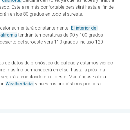
y
Charlotte,
Carolina del Norte, ya que las nubes y la lluvia
co. Este aire más confortable persistirá hasta el fin de
án en los 80 grados en todo el sureste.
el calor aumentará constantemente.
El interior del
alifornia
tendrán temperaturas de 90 y 100 grados
l desierto del suroeste verá 110 grados, incluso 120
as de datos de pronóstico de calidad y estamos viendo
aire más frío permanecerá en el sur hasta la próxima
 seguirá aumentando en el oeste. Manténgase al día
con
WeatherRadar
y nuestros pronósticos por hora.