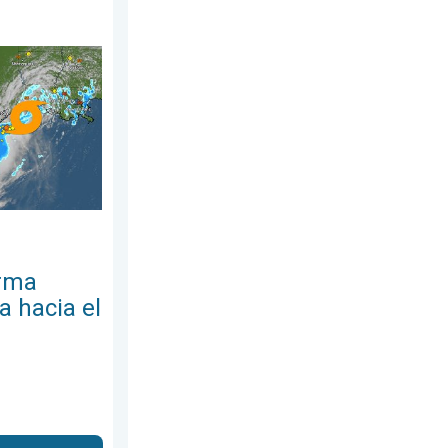
e julio de 2026
. 5 pulgadas más. . . miércoles, 29 de julio de 2026
rica, avanza hacia el oeste. ¿A quién afectará?. . . jueves, 23 d
orma
a hacia el