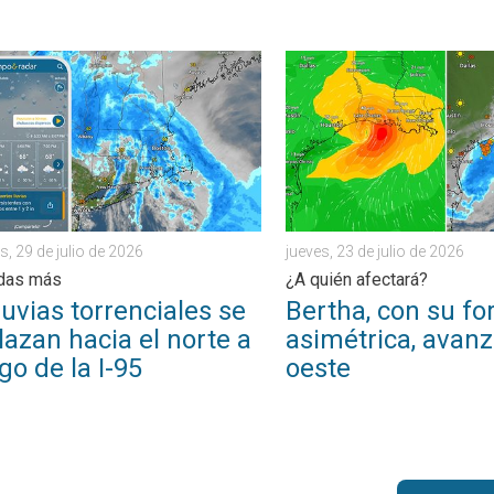
arios días terminará pronto. Sureste de EE. UU.. . . viernes, 24 d
ias torrenciales se desplazan hacia el norte a lo largo de la I-95
Bertha, con su forma asimét
s, 29 de julio de 2026
jueves, 23 de julio de 2026
adas más
¿A quién afectará?
luvias torrenciales se
Bertha, con su f
azan hacia el norte a
asimétrica, avanz
rgo de la I-95
oeste