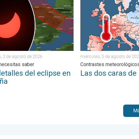
lado. . . miércoles, 29 de julio de 2026
alles del eclipse en España. Lo que necesitas saber. . . doming
Las dos caras de Europa. 
, 2 de agosto de 2026
miércoles, 5 de agosto de 20
necesitas saber
Contrastes meteorológico
etalles del eclipse en
Las dos caras de
ña
Má