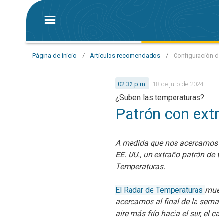
Página de inicio
/
Artículos recomendados
/
Configuración d
02:32 p.m.
18 de julio de 2024
¿Suben las temperaturas?
Patrón con ext
A medida que nos acercamos a
EE. UU., un extraño patrón de
Temperaturas.
El Radar de Temperaturas
mue
acercamos al final de la seman
aire más frío hacia el sur, el 