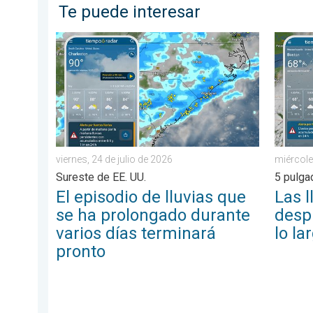
Te puede interesar
El episodio de lluvias que se ha prolongado durante v
Las lluv
viernes, 24 de julio de 2026
miércole
Sureste de EE. UU.
5 pulg
El episodio de lluvias que
Las l
se ha prolongado durante
despl
varios días terminará
lo la
pronto