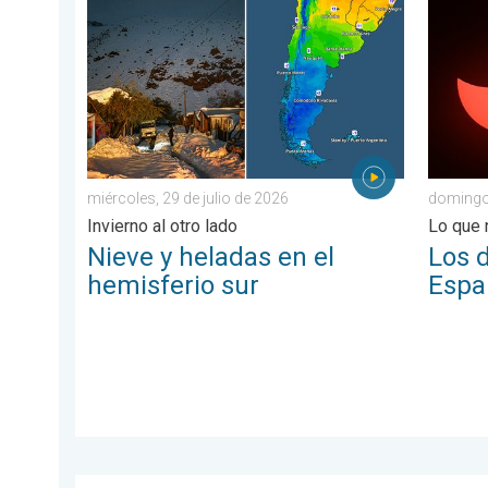
Nieve y heladas en el hemisferio sur. Invierno al otro 
Los det
miércoles, 29 de julio de 2026
domingo
Invierno al otro lado
Lo que 
Nieve y heladas en el
Los d
hemisferio sur
Espa